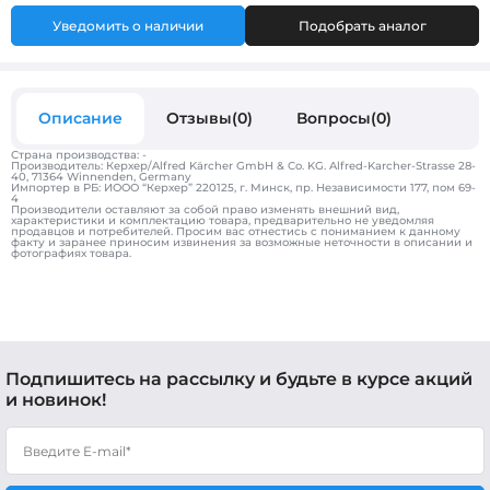
Уведомить о наличии
Подобрать аналог
Описание
Отзывы(0)
Вопросы(0)
Страна производства: -
Производитель: Керхер/Alfred Kärcher GmbH & Co. KG. Alfred-Karcher-Strasse 28-
40, 71364 Winnenden, Germany
Импортер в РБ: ИООО “Керхер” 220125, г. Минск, пр. Независимости 177, пом 69-
4
Производители оставляют за собой право изменять внешний вид,
характеристики и комплектацию товара, предварительно не уведомляя
продавцов и потребителей. Просим вас отнестись с пониманием к данному
факту и заранее приносим извинения за возможные неточности в описании и
фотографиях товара.
Подпишитесь на рассылку и будьте в курсе акций
и новинок!