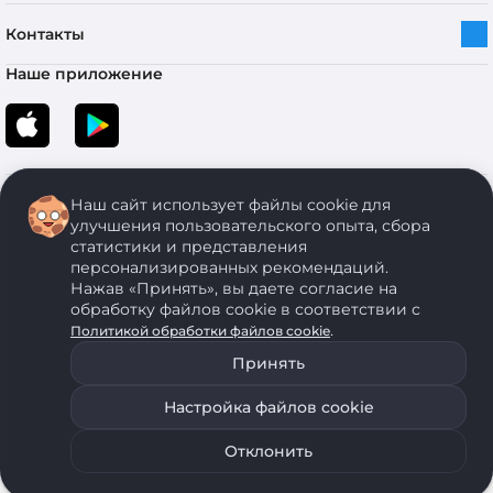
Контакты
Наше приложение
Наш сайт использует файлы cookie для
улучшения пользовательского опыта, сбора
статистики и представления
персонализированных рекомендаций.
Copyright © 2005-2026 ОДО “ЭКОНОМСТРОЙ”. Все права защищены.
Нажав «Принять», вы даете согласие на
обработку файлов cookie в соответствии с
.
Политикой обработки файлов cookie
ОДО "ЭКОНОМСТРОЙ" Юр.адрес: 224011, г. Брест, ул. Чичерина, д. 26 УНП: 290429086, регистрация:№
05554, выдано 06 сентября 2005 г. Зарегистрировал Брестский областной исполнительный комитет 31
Принять
августа 2005 г. Регистрация интернет-магазина: в Торговом реестре Республики Беларусь № 525626
от 22.12.2021 г.
Настройка файлов cookie
ОДО "ЭКОНОМСТРОЙ" использует на своем сайте анонимные данные, передаваемые с помощью
Уведомить о наличии
Подобрать аналог
файлов cookie. Для запрета использования файлов cookie воспользуйтесь соответствующими
настройками своего браузера. Политика обработки персональных данных
Отклонить
0
0