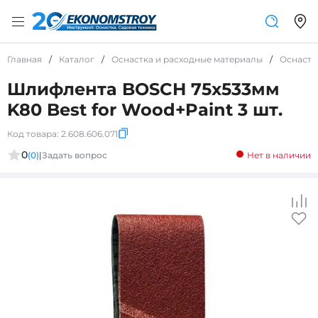
Главная
/
Каталог
/
Оснастка и расходные материалы
/
Оснастк
Шлифлента BOSCH 75x533мм
K80 Best for Wood+Paint 3 шт.
Код товара:
2.608.606.071
0
(0)
|
Задать вопрос
Нет в наличии