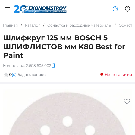
Главная
/
Каталог
/
Оснастка и расходные материалы
/
Оснастк
Шлифкруг 125 мм BOSCH 5
ШЛИФЛИСТОВ мм K80 Best for
Paint
Код товара:
2.608.605.002
0
(0)
|
Задать вопрос
Нет в наличии