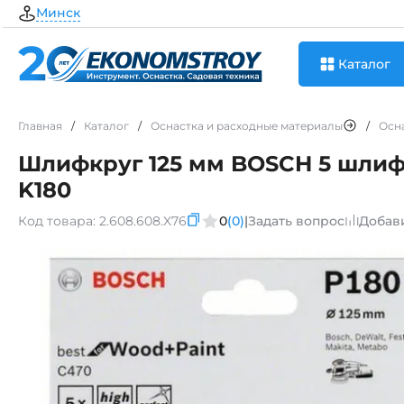
Минск
Каталог
Главная
/
Каталог
/
Оснастка и расходные материалы
/
Осн
Шлифкруг 125 мм BOSCH 5 шлифл
K180
Код товара:
2.608.608.X76
0
(0)
|
Задать вопрос
Добав