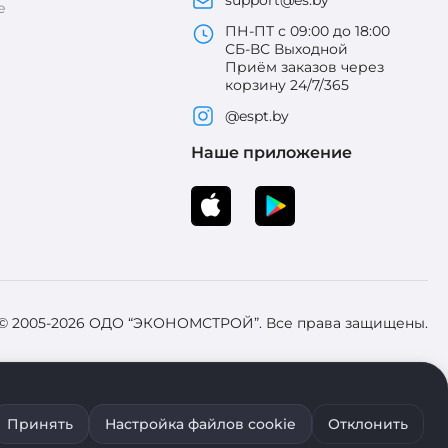
support@es.by
е
ПН-ПТ с 09:00 до 18:00
СБ-ВС Выходной
Приём заказов через
корзину 24/7/365
@espt.by
Наше приложение
 © 2005-2026 ОДО “ЭКОНОМСТРОЙ”. Все права защищены.
 Зарегистрировал Брестский областной исполнительный комитет 31
Принять
Настройка файлов cookie
Отклонить
ия файлов cookie воспользуйтесь соответствующими настройками