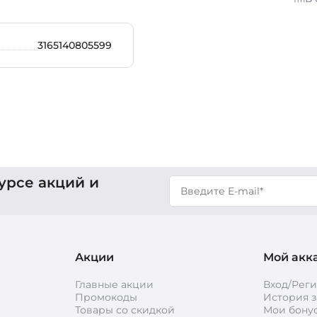
3165140805599
урсе акций и
Акции
Мой акк
Главные акции
Вход/Рег
Промокоды
История з
Товары со скидкой
Мои бону