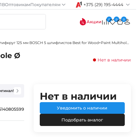
ПВ
Оптовикам
Покупателям
+375 (29) 195-4444
0
0
0
Акции
Шлифкруг 125 мм BOSCH 5 шлифлистов Best for Wood+Paint Multihole Ø K180
ole Ø
Нет в наличии
игинал!
Нет в наличии
Уведомить о наличии
5140805599
Подобрать аналог