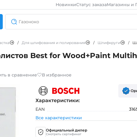
Новинки
Статус заказа
Магазины и 
астка
/
Для шлифования и полирования
/
Шлифкруги
/
истов Best for Wood+Paint Multih
ить в сравнение
В избранное
Ор
Характеристики:
EAN
316
Все характеристики
Официальный дилер
Смотреть сертификат