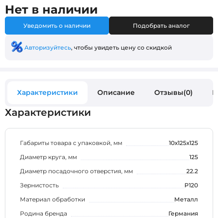
Нет в наличии
Уведомить о наличии
Подобрать аналог
Авторизуйтесь
, чтобы увидеть цену со скидкой
Характеристики
Описание
Отзывы(0)
В
Характеристики
Габариты товара с упаковкой, мм
10х125х125
Диаметр круга, мм
125
Диаметр посадочного отверстия, мм
22.2
Зернистость
P120
Материал обработки
Металл
Родина бренда
Германия