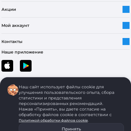
Акции
Мой аккаунт
Контакты
Наше приложение
Наш сайт использует файлы cookie для
улучшения пользовательского опыта, сбора
статистики и представления
персонализированных рекомендаций.
Copyright © 2005-2026 ОДО “ЭКОНОМСТРОЙ”. Все права защищены.
Нажав «Принять», вы даете согласие на
обработку файлов cookie в соответствии с
.
Политикой обработки файлов cookie
ОДО "ЭКОНОМСТРОЙ" Юр.адрес: 224011, г. Брест, ул. Чичерина, д. 26 УНП: 290429086, регистрация:№
05554, выдано 06 сентября 2005 г. Зарегистрировал Брестский областной исполнительный комитет 31
Принять
августа 2005 г. Регистрация интернет-магазина: в Торговом реестре Республики Беларусь № 525626