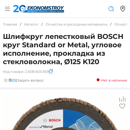
Главная
/
Каталог
/
Оснастка и расходные материалы
/
Оснастк
Шлифкруг лепестковый BOSCH
круг Standard or Metal, угловое
исполнение, прокладка из
стекловолокна, Ø125 K120
Код товара:
2.608.603.659
0
(0)
|
Задать вопрос
Нет в наличии