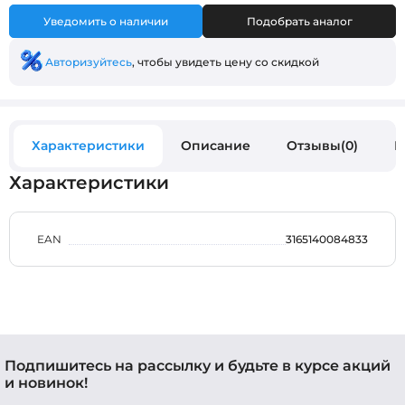
Уведомить о наличии
Подобрать аналог
Авторизуйтесь
, чтобы увидеть цену со скидкой
Характеристики
Описание
Отзывы(0)
В
Характеристики
EAN
3165140084833
Подпишитесь на рассылку и будьте в курсе акций
и новинок!