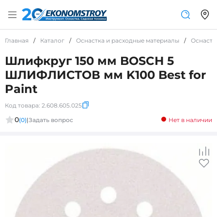
Главная
/
Каталог
/
Оснастка и расходные материалы
/
Оснастк
Шлифкруг 150 мм BOSCH 5
ШЛИФЛИСТОВ мм K100 Best for
Paint
Код товара:
2.608.605.025
0
(0)
|
Задать вопрос
Нет в наличии