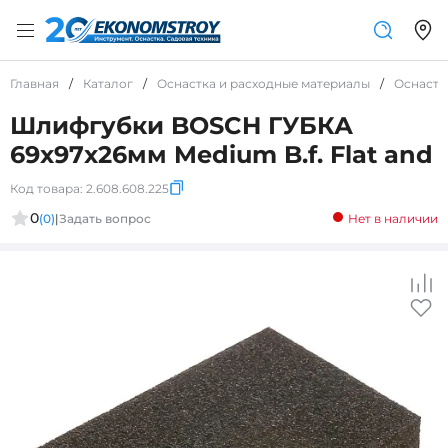
Главная
/
Каталог
/
Оснастка и расходные материалы
/
Оснастк
Шлифгубки BOSCH ГУБКА
69x97x26мм Medium B.f. Flat and
Код товара:
2.608.608.225
0
(0)
|
Задать вопрос
Нет в наличии