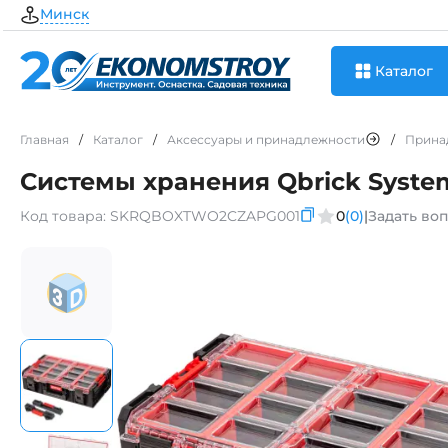
Минск
Каталог
Главная
/
Каталог
/
Аксессуары и принадлежности
/
Прина
Системы хранения Qbrick Syste
Код товара:
SKRQBOXTWO2CZAPG001
0
(0)
|
Задать во