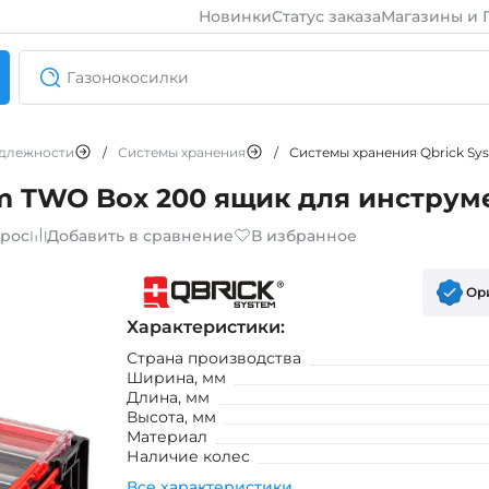
Новинки
Статус заказа
Магазины и 
длежности
/
Системы хранения
/
Системы хранения Qbrick Sy
m TWO Box 200 ящик для инструм
прос
Добавить в сравнение
В избранное
Ор
Характеристики:
Страна производства
Ширина, мм
Длина, мм
Высота, мм
Материал
Наличие колес
Все характеристики