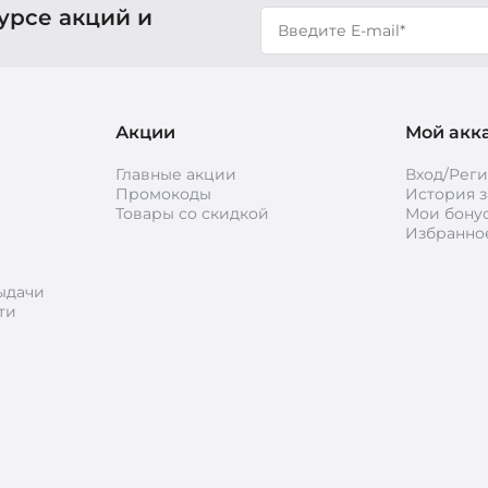
урсе акций и
Акции
Мой акк
Главные акции
Вход/Рег
Промокоды
История з
Товары со скидкой
Мои бону
Избранно
ыдачи
ти