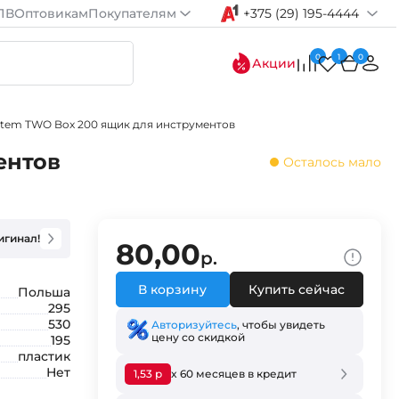
ПВ
Оптовикам
Покупателям
+375 (29) 195-4444
0
1
0
Акции
stem TWO Box 200 ящик для инструментов
ентов
Осталось мало
игинал!
80,00
р.
В корзину
Купить сейчас
Польша
295
530
Авторизуйтесь
, чтобы увидеть
цену со скидкой
195
пластик
Нет
1,53 р
x 60 месяцев в кредит