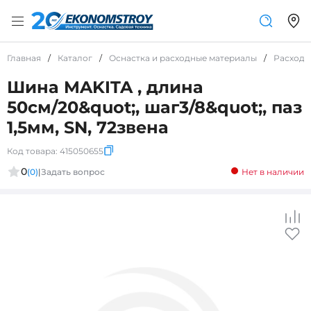
Главная
/
Каталог
/
Оснастка и расходные материалы
/
Расходн
Шина MAKITA , длина
50см/20&quot;, шаг3/8&quot;, паз
1,5мм, SN, 72звена
Код товара:
415050655
0
(0)
|
Задать вопрос
Нет в наличии