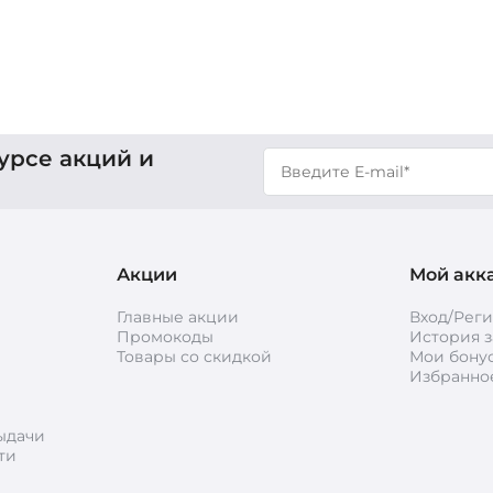
урсе акций и
Акции
Мой акк
Главные акции
Вход/Рег
Промокоды
История з
Товары со скидкой
Мои бону
Избранно
ыдачи
ти