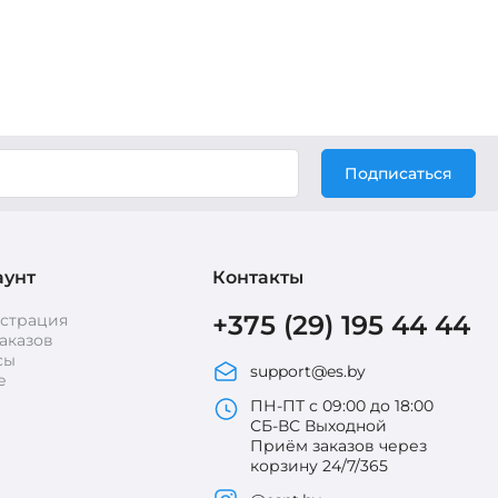
Подписаться
аунт
Контакты
+375 (29) 195 44 44
истрация
аказов
сы
support@es.by
е
ПН-ПТ с 09:00 до 18:00
СБ-ВС Выходной
Приём заказов через
корзину 24/7/365