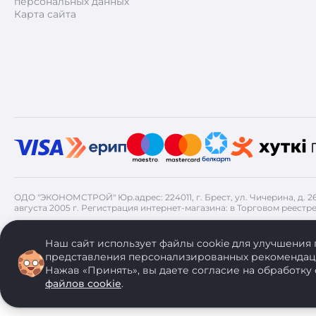
персональных данных
Карта сайта
ОДО "ЭКОНОМСТРОЙ" Юр.адрес: 224011, г. Брест, ул. Чичерина, д. 
августа 2005 г. Регистрация интернет-магазина: в Торговом реестре
ОДО "ЭКОНОМСТРОЙ" использует на своем сайте анонимные данные
своего браузера. Политика обработки персональных данных
Наш сайт использует файлы cookie для улучшения 
представления персонализированных рекомендац
Нажав «Принять», вы даете согласие на обработку 
файлов cookie
.