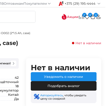
ПВ
Оптовикам
Покупателям
+375 (29) 195-4444
0
0
0
Акции
02 (2*1.5 Ah, case)
 case)
Нет в наличии
игинал!
Нет в наличии
Уведомить о наличии
42
щёточный
Подобрать аналог
18
ккумулятор
Китай
Авторизуйтесь
, чтобы увидеть
цену со скидкой
Да