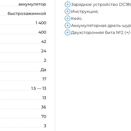
аккумулятор
Зарядное устройство DC18
Инструкция;
быстрозажимной
Кейс.
1 400
Аккумуляторная дрель-шур
400
Двухсторонняя бита №2 (+/-
42
24
2
Да
17
1.5 — 13
13
36
70
3