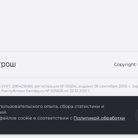
Copyright
26 УНП: 290429086, регистрация:№ 05554, выдано 06 сентября 2005 г.
 Республики Беларусь № 525626 от 22.12.2021 г.
, передаваемые с помощью файлов cookie. Для запрета использован
пользовательского опыта, сбора статистики и
ий.
файлов cookie в соответствии с
Политикой обработки