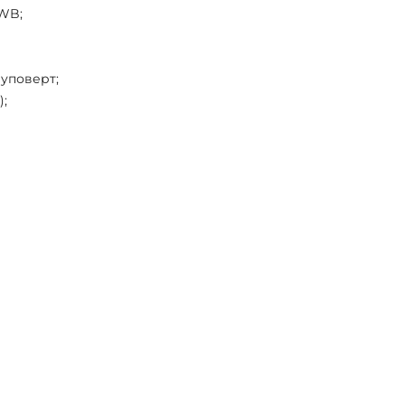
WB;
уповерт;
);