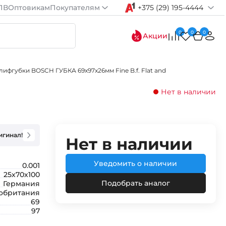
ПВ
Оптовикам
Покупателям
+375 (29) 195-4444
0
0
0
Акции
ифгубки BOSCH ГУБКА 69x97x26мм Fine B.f. Flat and
Нет в наличии
игинал!
Нет в наличии
Уведомить о наличии
0.001
25х70х100
Подобрать аналог
Германия
обритания
69
97