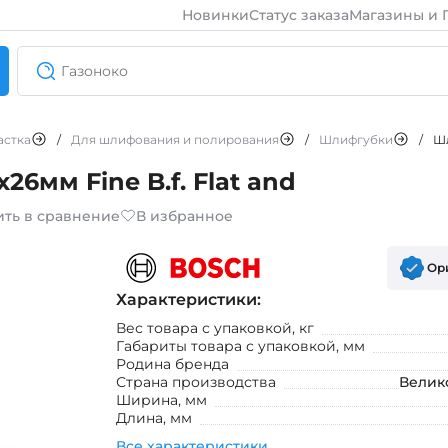
Новинки
Статус заказа
Магазины и 
астка
/
Для шлифования и полирования
/
Шлифгубки
/
Шл
мм Fine B.f. Flat and
ить в сравнение
В избранное
Ор
Характеристики:
Вес товара с упаковкой, кг
Габариты товара с упаковкой, мм
Родина бренда
Страна производства
Велик
Ширина, мм
Длина, мм
Все характеристики