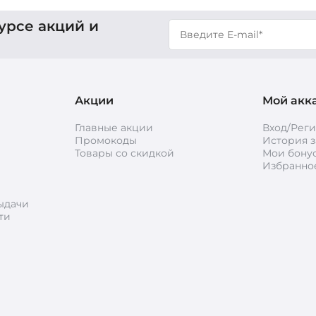
урсе акций и
Акции
Мой акк
Главные акции
Вход/Рег
Промокоды
История з
Товары со скидкой
Мои бону
Избранно
ыдачи
ти