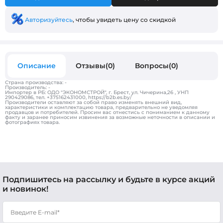
Авторизуйтесь
, чтобы увидеть цену со скидкой
Описание
Отзывы(0)
Вопросы(0)
Страна производства: -
Производитель: -
Импортер в РБ: ОДО "ЭКОНОМСТРОЙ", г. Брест, ул. Чичерина,26 , УНП
290429086, тел. +375162431000, https://b2b.es.by/
Производители оставляют за собой право изменять внешний вид,
характеристики и комплектацию товара, предварительно не уведомляя
продавцов и потребителей. Просим вас отнестись с пониманием к данному
факту и заранее приносим извинения за возможные неточности в описании и
фотографиях товара.
Подпишитесь на рассылку и будьте в курсе акций
и новинок!