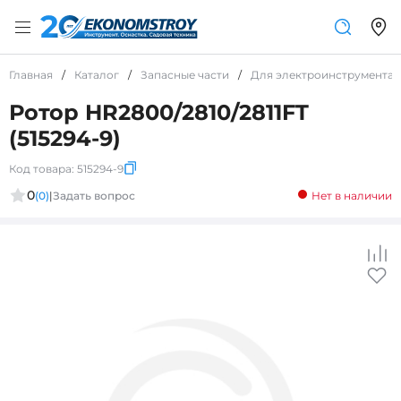
Главная
/
Каталог
/
Запасные части
/
Для электроинструмента
Ротор HR2800/2810/2811FT
(515294-9)
Код товара:
515294-9
0
(0)
|
Задать вопрос
Нет в наличии