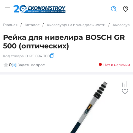
Главная
/
Каталог
/
Аксессуары и принадлежности
/
Аксессуар
Рейка для нивелира BOSCH GR
500 (оптических)
Код товара:
0.601.094.300
0
(0)
|
Задать вопрос
Нет в наличии