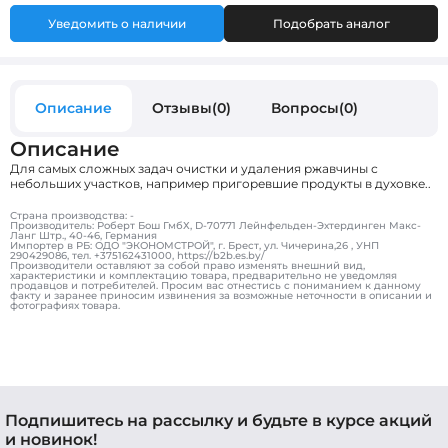
Уведомить о наличии
Подобрать аналог
Описание
Отзывы(0)
Вопросы(0)
Описание
Для самых сложных задач очистки и удаления ржавчины с
небольших участков, например пригоревшие продукты в духовке..
Страна производства: -
Производитель: Роберт Бош ГмбХ, D-70771 Лейнфельден-Эхтердинген Макс-
Ланг Штр., 40-46, Германия
Импортер в РБ: ОДО "ЭКОНОМСТРОЙ", г. Брест, ул. Чичерина,26 , УНП
290429086, тел. +375162431000, https://b2b.es.by/
Производители оставляют за собой право изменять внешний вид,
характеристики и комплектацию товара, предварительно не уведомляя
продавцов и потребителей. Просим вас отнестись с пониманием к данному
факту и заранее приносим извинения за возможные неточности в описании и
фотографиях товара.
Подпишитесь на рассылку и будьте в курсе акций
и новинок!