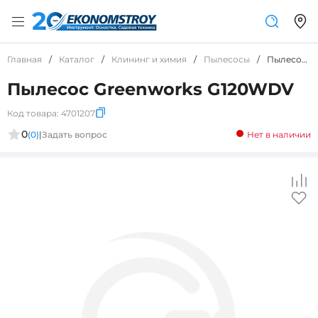
Главная
/
Каталог
/
Клининг и химия
/
Пылесосы
/
Пылесос Greenworks G120WDV
Пылесос Greenworks G120WDV
Код товара:
4701207
0
(0)
|
Задать вопрос
Нет в наличии