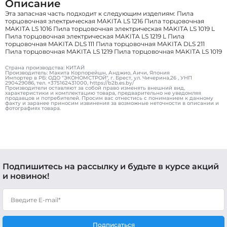
Описание
Эта запасная часть подходит к следующим изделиям: Пила
торцовочная электрическая MAKITA LS 1216 Пила торцовочная
MAKITA LS 1016 Пила торцовочная электрическая MAKITA LS 1019 L
Пила торцовочная электрическая MAKITA LS 1219 L Пила
торцовочная MAKITA DLS 111 Пила торцовочная MAKITA DLS 211
Пила торцовочная MAKITA LS 1219 Пила торцовочная MAKITA LS 1019
Страна производства: КИТАЙ
Производитель: Макита Корпорейшн, Анджио, Аичи, Япония
Импортер в РБ: ОДО "ЭКОНОМСТРОЙ", г. Брест, ул. Чичерина,26 , УНП
290429086, тел. +375162431000, https://b2b.es.by/
Производители оставляют за собой право изменять внешний вид,
характеристики и комплектацию товара, предварительно не уведомляя
продавцов и потребителей. Просим вас отнестись с пониманием к данному
факту и заранее приносим извинения за возможные неточности в описании и
фотографиях товара.
Подпишитесь на рассылку и будьте в курсе акций
и новинок!
Подписаться