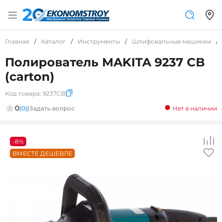
Главная
/
Каталог
/
Инструменты
/
Шлифовальные машинки
/
Полирователь MAKITA 9237 CB
(carton)
Код товара:
9237CB
0
(0)
|
Задать вопрос
Нет в наличии
-8%
ВМЕСТЕ ДЕШЕВЛЕ