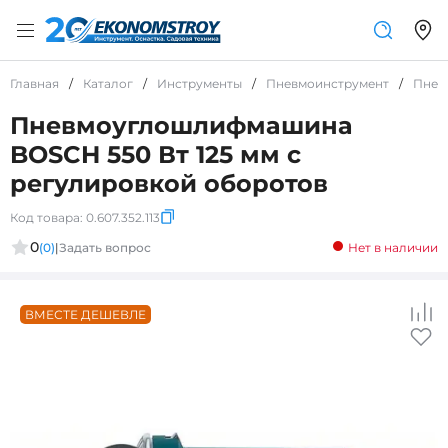
Главная
/
Каталог
/
Инструменты
/
Пневмоинструмент
/
Пнев
Пневмоуглошлифмашина
BOSCH 550 Вт 125 мм с
регулировкой оборотов
Код товара:
0.607.352.113
0
(0)
|
Задать вопрос
Нет в наличии
ВМЕСТЕ ДЕШЕВЛЕ