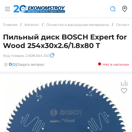
Главная
/
Каталог
/
Оснастка и расходные материалы
/
Оснастк
Пильный диск BOSCH Expert for
Wood 254x30x2.6/1.8x80 T
Код товара:
2.608.644.343
0
(0)
|
Задать вопрос
Нет в наличии