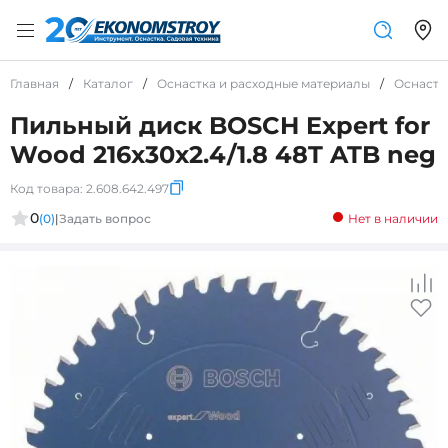
Главная
/
Каталог
/
Оснастка и расходные материалы
/
Оснастк
Пильный диск BOSCH Expert for
Wood 216x30x2.4/1.8 48T ATB neg
Код товара:
2.608.642.497
0
(0)
|
Задать вопрос
Нет в наличии