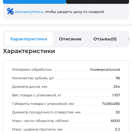
Авторизуйтесь
, чтобы увидеть цену со скидкой
Характеристики
Описание
Отзывы(0)
В
Характеристики
Материал обработки
Универсальный
Количество зубьев, шт
96
Диаметр диска, мм
254
Вес товара с упаковкой, кг
1.107
Габариты товара с упаковкой, мм
7х265х265
Диаметр посадочного отверстия, мм
30
Макс. число оборотов, об/мин
6000
Макс. ширина пропила, мм
3.2