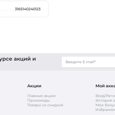
3165140240123
урсе акций и
Акции
Мой акк
Главные акции
Вход/Рег
Промокоды
История з
Товары со скидкой
Мои бону
Избранно