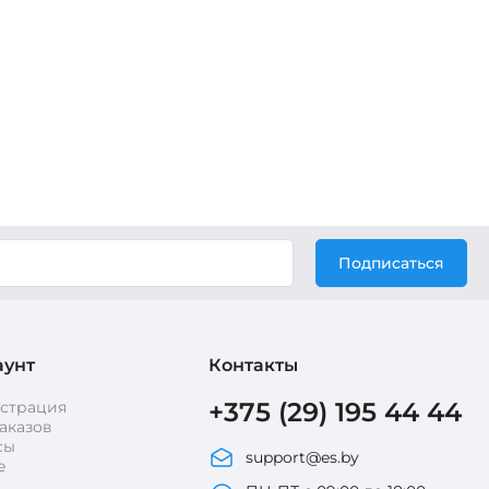
Подписаться
аунт
Контакты
+375 (29) 195 44 44
истрация
аказов
сы
support@es.by
е