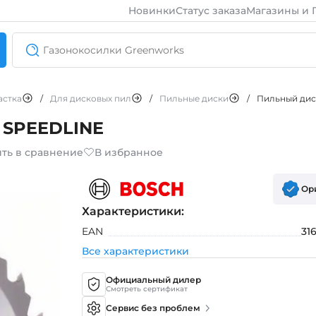
Новинки
Статус заказа
Магазины и 
астка
/
Для дисковых пил
/
Пильные диски
/
Пильный дис
 SPEEDLINE
ть в сравнение
В избранное
Ор
Характеристики:
EAN
31
Все характеристики
Официальный дилер
Смотреть сертификат
Сервис без проблем