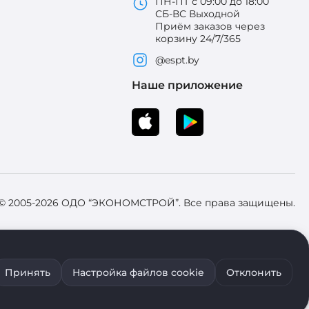
ПН-ПТ с 09:00 до 18:00
СБ-ВС Выходной
Приём заказов через
корзину 24/7/365
@espt.by
Наше приложение
 © 2005-2026 ОДО “ЭКОНОМСТРОЙ”. Все права защищены.
 Зарегистрировал Брестский областной исполнительный комитет 31
Принять
Настройка файлов cookie
Отклонить
ия файлов cookie воспользуйтесь соответствующими настройками