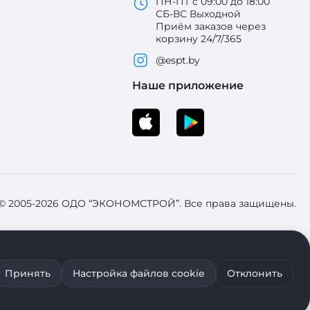
ПН-ПТ с 09:00 до 18:00
СБ-ВС Выходной
Приём заказов через
корзину 24/7/365
@espt.by
Наше приложение
 © 2005-2026 ОДО “ЭКОНОМСТРОЙ”. Все права защищены.
 Зарегистрировал Брестский областной исполнительный комитет 31
Принять
Настройка файлов cookie
Отклонить
ия файлов cookie воспользуйтесь соответствующими настройками