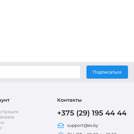
Подписаться
аунт
Контакты
+375 (29) 195 44 44
истрация
аказов
сы
support@es.by
е