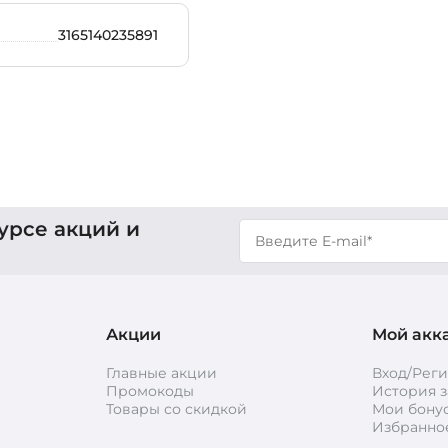
3165140235891
урсе акций и
Акции
Мой акк
Главные акции
Вход/Рег
Промокоды
История з
Товары со скидкой
Мои бону
Избранно