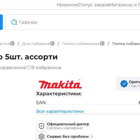
Новинки
Статус заказа
Магазины и 
астка
/
Для лобзиков
/
Пилки лобзиковые
/
Пилка лобзик
 5шт. ассорти
 сравнение
В избранное
Ориг
1 год 
Характеристики:
EAN
Все характеристики
Официальный дилер
Смотреть сертификат
Сервис без проблем