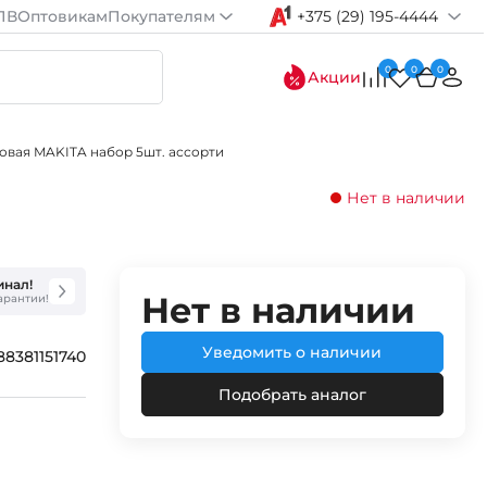
ПВ
Оптовикам
Покупателям
+375 (29) 195-4444
0
0
0
Акции
овая MAKITA набор 5шт. ассорти
Нет в наличии
инал!
Нет в наличии
гарантии!
Уведомить о наличии
88381151740
Подобрать аналог