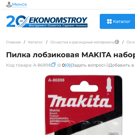
Минск
Каталог
Главная
/
Каталог
/
Оснастка и расходные материалы
/
Осн
Пилка лобзиковая MAKITA набор
Код товара:
A-86898
0
(0)
|
Задать вопрос
Добавить в