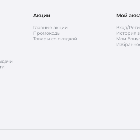
Акции
Мой акк
Главные акции
Вход/Рег
Промокоды
История з
Товары со скидкой
Мои бону
Избранно
ыдачи
ти