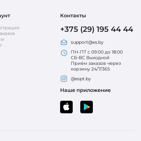
аунт
Контакты
+375 (29) 195 44 44
истрация
аказов
сы
support@es.by
е
ПН-ПТ с 09:00 до 18:00
СБ-ВС Выходной
Приём заказов через
корзину 24/7/365
@espt.by
Наше приложение