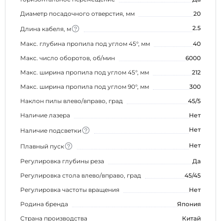
Диаметр посадочного отверстия, мм
20
2.5
Длина кабеля, м
Макс. глубина пропила под углом 45°, мм
40
Макс. число оборотов, об/мин
6000
Макс. ширина пропила под углом 45°, мм
212
Макс. ширина пропила под углом 90°, мм
300
Наклон пилы влево/вправо, град
45/5
Наличие лазера
Нет
Нет
Наличие подсветки
Нет
Плавный пуск
Регулировка глубины реза
Да
Регулировка стола влево/вправо, град
45/45
Регулировка частоты вращения
Нет
Родина бренда
Япония
Страна производства
Китай