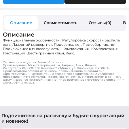
Описание
Совместимость
Отзывы(0)
Во
Описание
Функциональные особенности:. Регулировка скорости распила:
есть. Лазерный маркер: нет. Подсветка: нет. Пылесборник: нет.
Подключение к пылесосу: есть. . Комплектация:. Комплектация:
Инструкция, Шестигранный ключ, Кейс.
Страна производства: Великобритания
Производитель: Макита Корпорейшн, Анджио, Аичи, Япония
Импортер в РБ: ООО "ТД Комплект", г.Минск, ул. Кнорина,д.50,к.302 А
Производители оставляют за собой право изменять внешний вид,
характеристики и комплектацию товара, предварительно не уведомляя
продавцов и потребителей. Просим вас отнестись с пониманием к данному
факту и заранее приносим извинения за возможные неточности в описании и
фотографиях товара.
Подпишитесь на рассылку и будьте в курсе акций
и новинок!