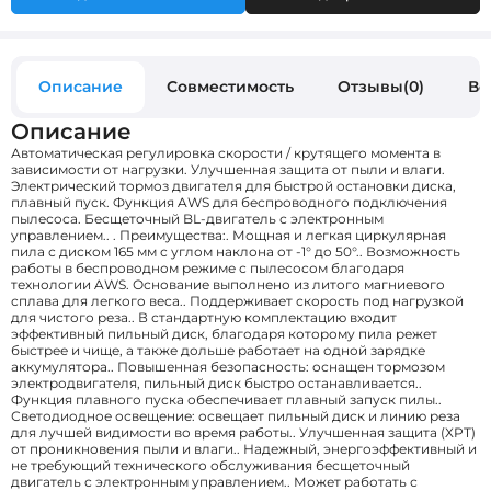
Описание
Совместимость
Отзывы(0)
Во
Описание
Автоматическая регулировка скорости / крутящего момента в
зависимости от нагрузки. Улучшенная защита от пыли и влаги.
Электрический тормоз двигателя для быстрой остановки диска,
плавный пуск. Функция AWS для беспроводного подключения
пылесоса. Бесщеточный BL-двигатель с электронным
управлением.. . Преимущества:. Мощная и легкая циркулярная
пила с диском 165 мм с углом наклона от -1° до 50°.. Возможность
работы в беспроводном режиме с пылесосом благодаря
технологии AWS. Основание выполнено из литого магниевого
сплава для легкого веса.. Поддерживает скорость под нагрузкой
для чистого реза.. В стандартную комплектацию входит
эффективный пильный диск, благодаря которому пила режет
быстрее и чище, а также дольше работает на одной зарядке
аккумулятора.. Повышенная безопасность: оснащен тормозом
электродвигателя, пильный диск быстро останавливается..
Функция плавного пуска обеспечивает плавный запуск пилы..
Светодиодное освещение: освещает пильный диск и линию реза
для лучшей видимости во время работы.. Улучшенная защита (XPT)
от проникновения пыли и влаги.. Надежный, энергоэффективный и
не требующий технического обслуживания бесщеточный
двигатель с электронным управлением.. Может работать с