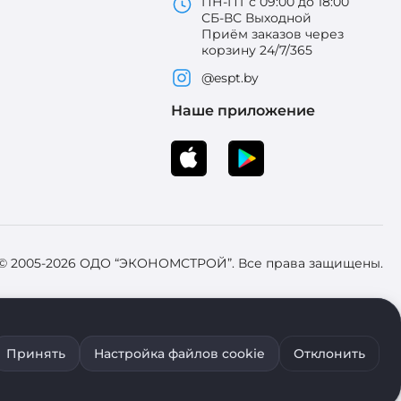
ПН-ПТ с 09:00 до 18:00
СБ-ВС Выходной
Приём заказов через
корзину 24/7/365
@espt.by
Наше приложение
 © 2005-2026 ОДО “ЭКОНОМСТРОЙ”. Все права защищены.
 Зарегистрировал Брестский областной исполнительный комитет 31
Принять
Настройка файлов cookie
Отклонить
ия файлов cookie воспользуйтесь соответствующими настройками