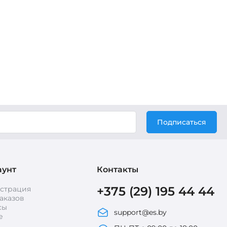
Подписаться
аунт
Контакты
+375 (29) 195 44 44
истрация
аказов
сы
support@es.by
е