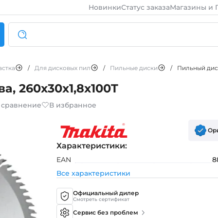
Новинки
Статус заказа
Магазины и 
астка
/
Для дисковых пил
/
Пильные диски
/
Пильный диск
а, 260x30x1,8x100T
 сравнение
В избранное
Ор
Характеристики:
EAN
8
Все характеристики
Официальный дилер
Смотреть сертификат
Сервис без проблем