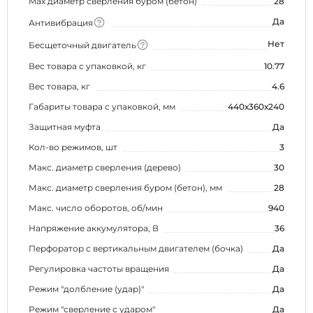
Max диаметр сверления буром (бетон)
28
Да
Антивибрация
Нет
Бесщеточный двигатель
Вес товара с упаковкой, кг
10.77
Вес товара, кг
4.6
Габариты товара с упаковкой, мм
440х360х240
Защитная муфта
Да
Кол-во режимов, шт
3
Макс. диаметр сверления (дерево)
30
Макс. диаметр сверления буром (бетон), мм
28
Макс. число оборотов, об/мин
940
Напряжение аккумулятора, В
36
Перфоратор с вертикальным двигателем (бочка)
Да
Регулировка частоты вращения
Да
Режим "долбление (удар)"
Да
Режим "сверление с ударом"
Да