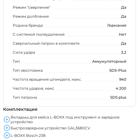
Режим "сверление"
Да
Режим долбления
Да
Родина бренда
Германия
С системой пылеудаления
Нет
Сверлильный патрон в комплекте
Да
Сила удара
3,2
Тип
Аккумуляторный
Тип хвостовика
SDS-Plus
Частота вращения шпинделя, макс.
940
Частота ударов, макс
4 200
Тип патрона
SDS plus
Комплектация
Вкладыш для кейса L-BOXX под инструмент и зарядное
устройство
Быстрозарядное устройство GAL3680CV
L-BOXX Bosch 238