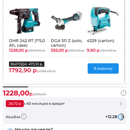
DHR 242 RT (1*5,0
DGA 511 Z (solo,
4329 (carton)
Ah, case)
carton)
1228,00 р.
555,00 р.
9,90 р.
1399,00 р.
583,00 р.
284,00 р.
ВЫГОДА: 473,10 р.
В корзину
1792,90 р.
2266,00 р.
1228,00
р.
1399,00
26,72 р
x 60 месяцев в кредит
+12.28
Кешбэк
Нашли дешевле?