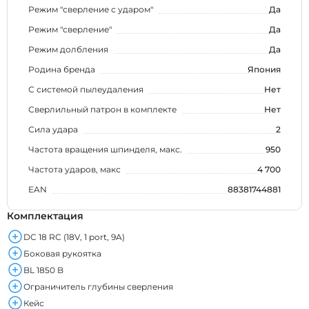
Режим "сверление с ударом"
Да
Режим "сверление"
Да
Режим долбления
Да
Родина бренда
Япония
С системой пылеудаления
Нет
Сверлильный патрон в комплекте
Нет
Сила удара
2
Частота вращения шпинделя, макс.
950
Частота ударов, макс
4 700
EAN
88381744881
Комплектация
DC 18 RC (18V, 1 port, 9A)
Боковая рукоятка
BL 1850 B
Ограничитель глубины сверления
Кейс