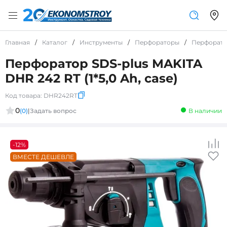
Главная
/
Каталог
/
Инструменты
/
Перфораторы
/
Перфорато
Перфоратор SDS-plus MAKITA
DHR 242 RT (1*5,0 Ah, case)
Код товара:
DHR242RT
0
(0)
|
Задать вопрос
В наличии
-12%
ВМЕСТЕ ДЕШЕВЛЕ