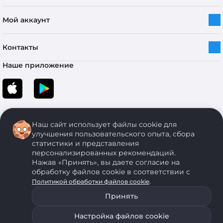
Мой аккаунт
Контакты
Наше приложение
Наш сайт использует файлы cookie для
улучшения пользовательского опыта, сбора
статистики и представления
персонализированных рекомендаций.
Copyright © 2005-2026 ОДО “ЭКОНОМСТРОЙ”. Все права защищены.
Нажав «Принять», вы даете согласие на
обработку файлов cookie в соответствии с
.
Политикой обработки файлов cookie
ОДО "ЭКОНОМСТРОЙ" Юр.адрес: 224011, г. Брест, ул. Чичерина, д. 26 УНП: 290429086, регистрация:№
05554, выдано 06 сентября 2005 г. Зарегистрировал Брестский областной исполнительный комитет 31
Принять
августа 2005 г. Регистрация интернет-магазина: в Торговом реестре Республики Беларусь № 525626
от 22.12.2021 г.
Настройка файлов cookie
ОДО "ЭКОНОМСТРОЙ" использует на своем сайте анонимные данные, передаваемые с помощью
В корзину
Купить сейчас
файлов cookie. Для запрета использования файлов cookie воспользуйтесь соответствующими