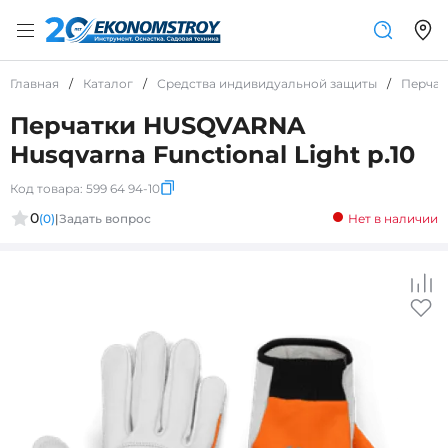
Главная
/
Каталог
/
Средства индивидуальной защиты
/
Перчат
Перчатки HUSQVARNA
Husqvarna Functional Light р.10
Код товара:
599 64 94-10
0
(0)
|
Задать вопрос
Нет в наличии