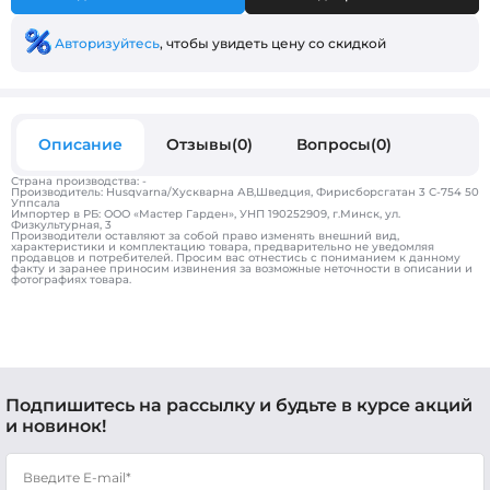
Авторизуйтесь
, чтобы увидеть цену со скидкой
Описание
Отзывы(0)
Вопросы(0)
Страна производства: -
Производитель: Husqvarna/Хускварна АВ,Шведция, Фирисборсгатан 3 С-754 50
Уппсала
Импортер в РБ: ООО «Мастер Гарден», УНП 190252909, г.Минск, ул.
Физкультурная, 3
Производители оставляют за собой право изменять внешний вид,
характеристики и комплектацию товара, предварительно не уведомляя
продавцов и потребителей. Просим вас отнестись с пониманием к данному
факту и заранее приносим извинения за возможные неточности в описании и
фотографиях товара.
Подпишитесь на рассылку и будьте в курсе акций
и новинок!