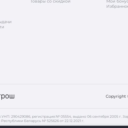
Товары со скидкой
Мои бону
Избранно
ыдачи
ти
Copyright
26 УНП: 290429086, регистрация:№ 05554, выдано 06 сентября 2005 г.
 Республики Беларусь № 525626 от 22.12.2021 г.