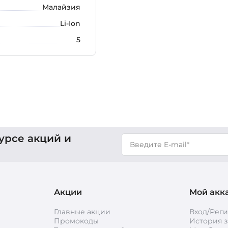
Малайзия
Li-Ion
5
урсе акций и
Акции
Мой акк
Главные акции
Вход/Рег
Промокоды
История з