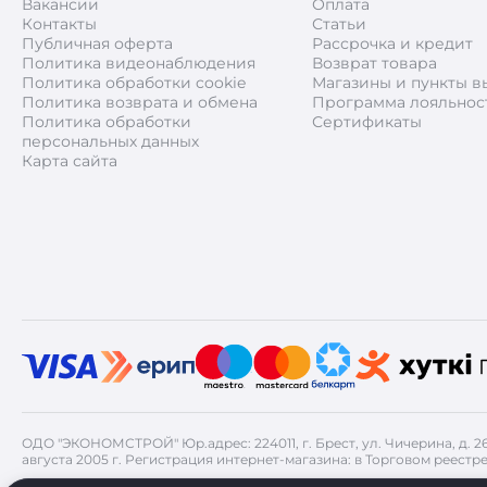
Вакансии
Оплата
Контакты
Статьи
Публичная оферта
Рассрочка и кредит
Политика видеонаблюдения
Возврат товара
Политика обработки cookie
Магазины и пункты в
Политика возврата и обмена
Программа лояльнос
Политика обработки
Сертификаты
персональных данных
Карта сайта
ОДО "ЭКОНОМСТРОЙ" Юр.адрес: 224011, г. Брест, ул. Чичерина, д. 
августа 2005 г. Регистрация интернет-магазина: в Торговом реестре