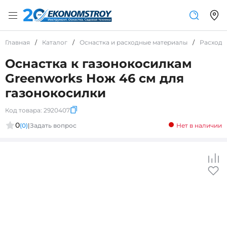
Главная
/
Каталог
/
Оснастка и расходные материалы
/
Расходн
Оснастка к газонокосилкам
Greenworks Нож 46 см для
газонокосилки
Код товара:
2920407
0
(0)
|
Задать вопрос
Нет в наличии