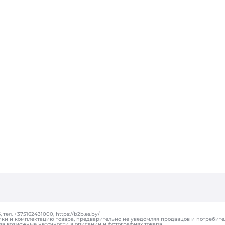
ел. +375162431000, https://b2b.es.by/
ики и комплектацию товара, предварительно не уведомляя продавцов и потребите
за возможные неточности в описании и фотографиях товара.