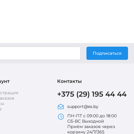
Подписаться
аунт
Контакты
+375 (29) 195 44 44
истрация
аказов
сы
support@es.by
е
ПН-ПТ с 09:00 до 18:00
СБ-ВС Выходной
Приём заказов через
корзину 24/7/365