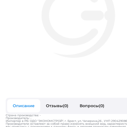
Описание
Отзывы(0)
Вопросы(0)
Страна производства: -
Производитель: -
Импортер в РБ: ОДО "ЭКОНОМСТРОЙ", г. Брест, ул. Чичерина,26 , УНП 290429086, т
Производители оставляют за собой право изменять внешний вид, характерист
вас отнестись с пониманием к данному факту и заранее приносим извинения 