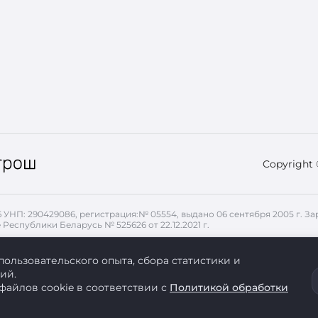
Copyright
26 УНП: 290429086, регистрация:№ 05554, выдано 06 сентября 2005 г.
 Республики Беларусь № 525626 от 22.12.2021 г.
, передаваемые с помощью файлов cookie. Для запрета использован
пользовательского опыта, сбора статистики и
ий.
файлов cookie в соответствии с
Политикой обработки