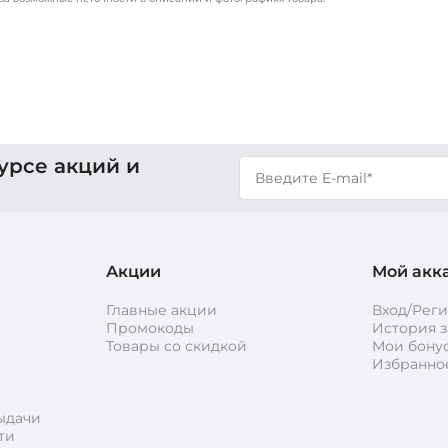
урсе акций и
Акции
Мой акк
Главные акции
Вход/Рег
Промокоды
История з
Товары со скидкой
Мои бону
Избранно
ыдачи
ти