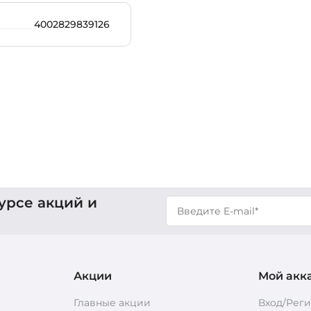
4002829839126
урсе акций и
Акции
Мой акк
Главные акции
Вход/Рег