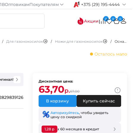
ПВ
Оптовикам
Покупателям
+375 (29) 195-4444
0
0
0
Акции
/
Для газонокосилок
/
Ножи для газонокосилок
/
Оснастка к газонокосилкам MAKITA нож UV 3200
Осталось мало
игинал!
Дисконтная цена:
63,70
р.
67,00
2829839126
В корзину
Купить сейчас
Авторизуйтесь
, чтобы увидеть
цену со скидкой
1,28 р
x 60 месяцев в кредит