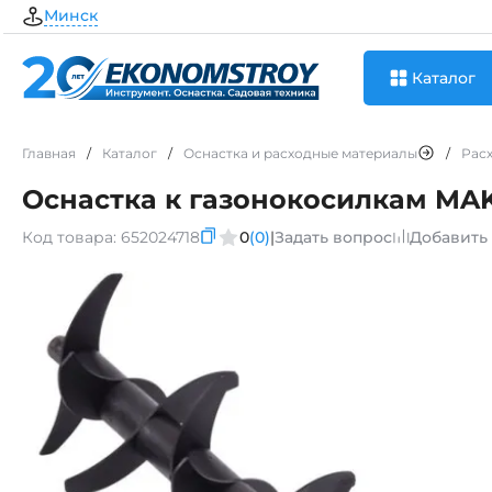
Минск
Каталог
Главная
/
Каталог
/
Оснастка и расходные материалы
/
Рас
Оснастка к газонокосилкам MAK
Код товара:
652024718
0
(0)
|
Задать вопрос
Добавить