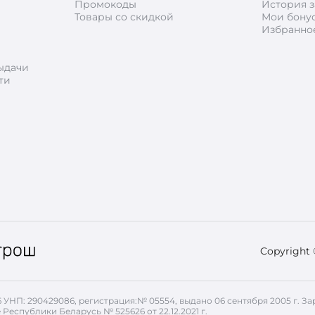
Промокоды
История з
Товары со скидкой
Мои бону
Избранно
ыдачи
ти
Copyright
26 УНП: 290429086, регистрация:№ 05554, выдано 06 сентября 2005 г.
 Республики Беларусь № 525626 от 22.12.2021 г.