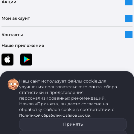
Акции
Мой аккаунт
Контакты
Наше приложение
Наш сайт использует файлы cookie для
улучшения пользовательского опыта, сбора
статистики и представления
персонализированных рекомендаций.
Copyright © 2005-2026 ОДО “ЭКОНОМСТРОЙ”. Все права защищены.
Нажав «Принять», вы даете согласие на
обработку файлов cookie в соответствии с
.
Политикой обработки файлов cookie
ОДО "ЭКОНОМСТРОЙ" Юр.адрес: 224011, г. Брест, ул. Чичерина, д. 26 УНП: 290429086, регистрация:№
05554, выдано 06 сентября 2005 г. Зарегистрировал Брестский областной исполнительный комитет 31
Принять
августа 2005 г. Регистрация интернет-магазина: в Торговом реестре Республики Беларусь № 525626
от 22.12.2021 г.