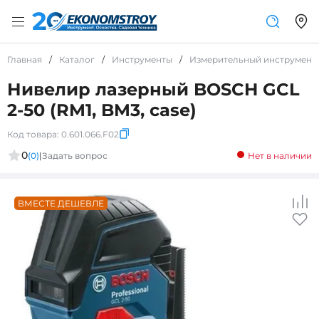
Главная
/
Каталог
/
Инструменты
/
Измерительный инструмент
Нивелир лазерный BOSCH GCL
2-50 (RM1, BM3, case)
Код товара:
0.601.066.F02
0
(0)
|
Задать вопрос
Нет в наличии
ВМЕСТЕ ДЕШЕВЛЕ