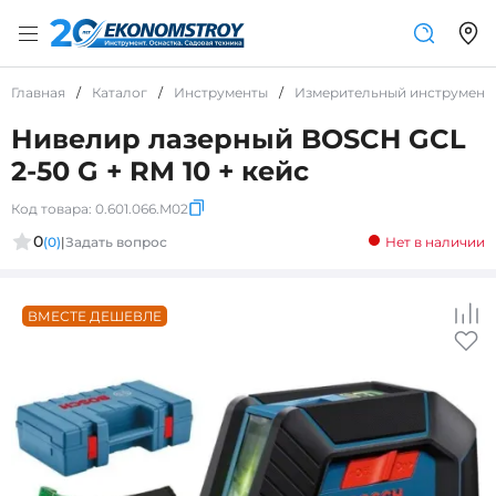
Главная
/
Каталог
/
Инструменты
/
Измерительный инструмент
Нивелир лазерный BOSCH GCL
2-50 G + RM 10 + кейс
Код товара:
0.601.066.M02
0
(0)
|
Задать вопрос
Нет в наличии
ВМЕСТЕ ДЕШЕВЛЕ