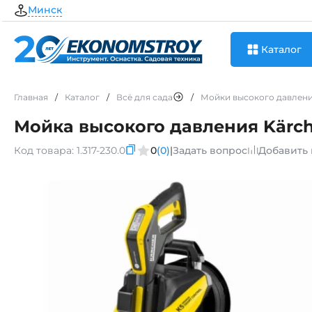
Минск
Каталог
Главная
/
Каталог
/
Всё для сада
/
Мойки высокого давлен
Мойка высокого давления Kärche
Код товара:
1.317-230.0
0
(0)
|
Задать вопрос
Добавить 