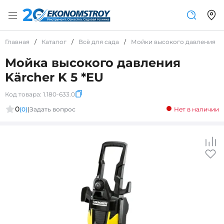
Главная
/
Каталог
/
Всё для сада
/
Мойки высокого давления
/
Мойка высокого давления
Kärcher K 5 *EU
Код товара:
1.180-633.0
0
(0)
|
Задать вопрос
Нет в наличии