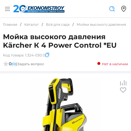
Главная
/
Каталог
/
Всё для сада
/
Мойки высокого давления
/
Мойка высокого давления
Kärcher К 4 Power Control *EU
Код товара:
1.324-030.0
0
(0)
|
Задать вопрос
Нет в наличии