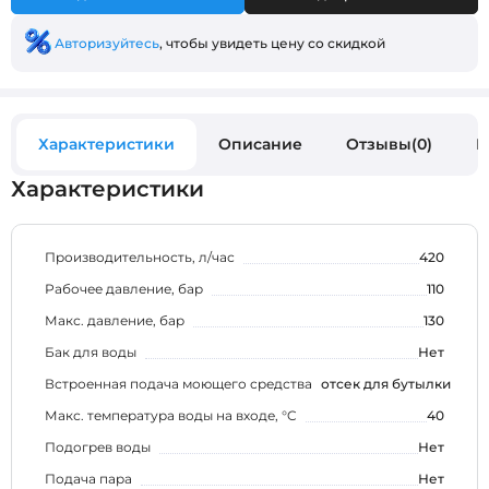
Авторизуйтесь
, чтобы увидеть цену со скидкой
Характеристики
Описание
Отзывы(0)
В
Характеристики
Производительность, л/час
420
Рабочее давление, бар
110
Макс. давление, бар
130
Бак для воды
Нет
Встроенная подача моющего средства
отсек для бутылки
Макс. температура воды на входе, °C
40
Подогрев воды
Нет
Подача пара
Нет