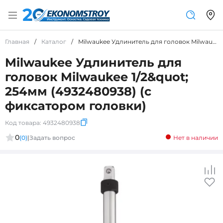
Главная
/
Каталог
/
Milwaukee Удлинитель для головок Milwaukee 1/2&amp;quot; 254мм (4932480938) (с фиксатором головки)
Milwaukee Удлинитель для
головок Milwaukee 1/2&quot;
254мм (4932480938) (с
фиксатором головки)
Код товара:
4932480938
0
(0)
|
Задать вопрос
Нет в наличии