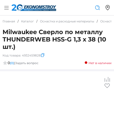
Главная
/
Каталог
/
Оснастка и расходные материалы
/
Оснастк
Milwaukee Сверло по металлу
THUNDERWEB HSS-G 1,3 x 38 (10
шт.)
Код товара:
4932459828
0
(0)
|
Задать вопрос
Нет в наличии