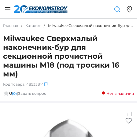
Главная
/
Каталог
/
Milwaukee Сверхмалый наконечник-бур для секционной прочистной машины М18 (под тросики 16 мм)
Milwaukee Сверхмалый
наконечник-бур для
секционной прочистной
машины М18 (под тросики 16
мм)
Код товара:
48533814
0
(0)
|
Задать вопрос
Нет в наличии