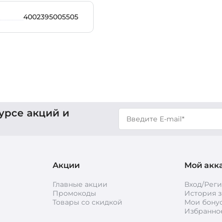
4002395005505
урсе акций и
Акции
Мой акк
Главные акции
Вход/Рег
Промокоды
История з
Товары со скидкой
Мои бону
Избранно