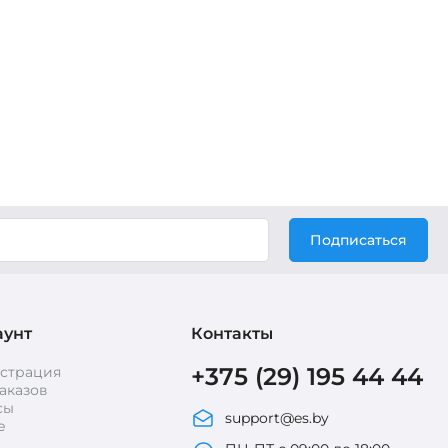
Подписаться
аунт
Контакты
+375 (29) 195 44 44
истрация
аказов
сы
support@es.by
е