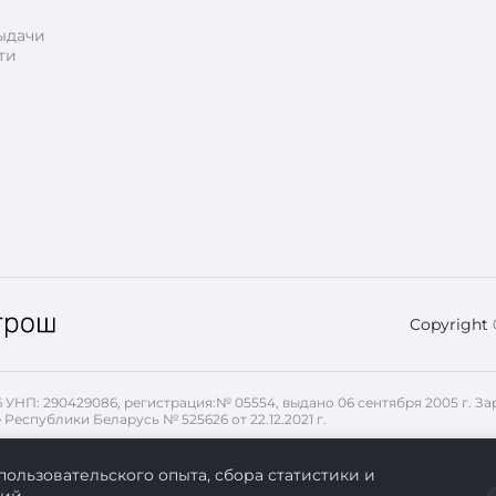
ыдачи
ти
Copyright
26 УНП: 290429086, регистрация:№ 05554, выдано 06 сентября 2005 г.
 Республики Беларусь № 525626 от 22.12.2021 г.
, передаваемые с помощью файлов cookie. Для запрета использован
пользовательского опыта, сбора статистики и