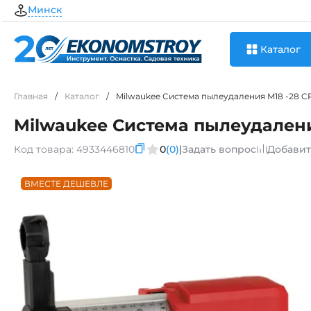
Минск
Каталог
Главная
/
Каталог
/
Milwaukee Система пылеудаления M18 -28 
Milwaukee Система пылеудалени
Код товара:
4933446810
0
(0)
|
Задать вопрос
Добавит
ВМЕСТЕ ДЕШЕВЛЕ