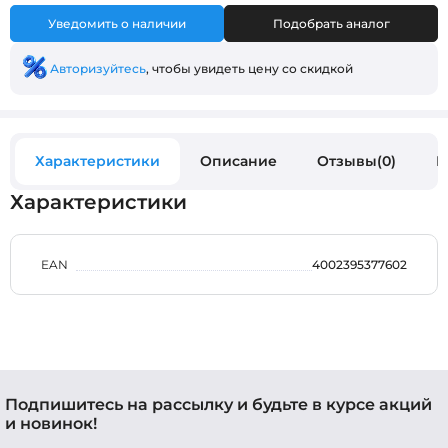
Уведомить о наличии
Подобрать аналог
Авторизуйтесь
, чтобы увидеть цену со скидкой
Характеристики
Описание
Отзывы(0)
В
Характеристики
EAN
4002395377602
Подпишитесь на рассылку и будьте в курсе акций
и новинок!