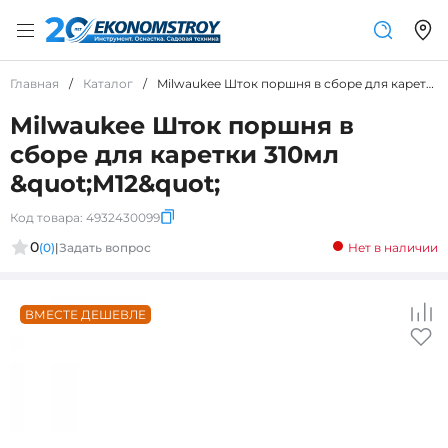
Главная
/
Каталог
/
Milwaukee Шток поршня в сборе для каретки 310мл &amp;quot;М12&amp;quot;
Milwaukee Шток поршня в
сборе для каретки 310мл
&quot;М12&quot;
Код товара:
4932430099
0
(0)
|
Задать вопрос
Нет в наличии
ВМЕСТЕ ДЕШЕВЛЕ