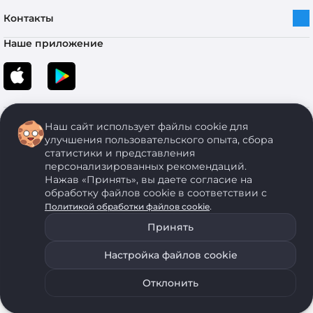
Контакты
Наше приложение
Наш сайт использует файлы cookie для
улучшения пользовательского опыта, сбора
статистики и представления
персонализированных рекомендаций.
Copyright © 2005-2026 ОДО “ЭКОНОМСТРОЙ”. Все права защищены.
Нажав «Принять», вы даете согласие на
обработку файлов cookie в соответствии с
.
Политикой обработки файлов cookie
ОДО "ЭКОНОМСТРОЙ" Юр.адрес: 224011, г. Брест, ул. Чичерина, д. 26 УНП: 290429086, регистрация:№
05554, выдано 06 сентября 2005 г. Зарегистрировал Брестский областной исполнительный комитет 31
Принять
августа 2005 г. Регистрация интернет-магазина: в Торговом реестре Республики Беларусь № 525626
от 22.12.2021 г.
Настройка файлов cookie
ОДО "ЭКОНОМСТРОЙ" использует на своем сайте анонимные данные, передаваемые с помощью
Уведомить о наличии
Подобрать аналог
файлов cookie. Для запрета использования файлов cookie воспользуйтесь соответствующими
настройками своего браузера. Политика обработки персональных данных
Отклонить
0
0