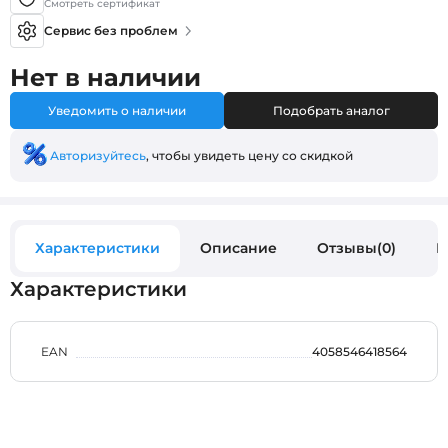
Смотреть сертификат
Сервис без проблем
Нет в наличии
Уведомить о наличии
Подобрать аналог
Авторизуйтесь
, чтобы увидеть цену со скидкой
Характеристики
Описание
Отзывы(0)
В
Характеристики
EAN
4058546418564