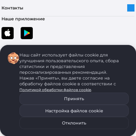
Контакты
Наше приложение
Наш сайт использует файлы cookie для
улучшения пользовательского опыта, сбора
статистики и представления
персонализированных рекомендаций.
Copyright © 2005-2026 ОДО “ЭКОНОМСТРОЙ”. Все права защищены.
Нажав «Принять», вы даете согласие на
обработку файлов cookie в соответствии с
.
Политикой обработки файлов cookie
ОДО "ЭКОНОМСТРОЙ" Юр.адрес: 224011, г. Брест, ул. Чичерина, д. 26 УНП: 290429086, регистрация:№
05554, выдано 06 сентября 2005 г. Зарегистрировал Брестский областной исполнительный комитет 31
Принять
августа 2005 г. Регистрация интернет-магазина: в Торговом реестре Республики Беларусь № 525626
от 22.12.2021 г.
Настройка файлов cookie
ОДО "ЭКОНОМСТРОЙ" использует на своем сайте анонимные данные, передаваемые с помощью
Уведомить о наличии
Подобрать аналог
файлов cookie. Для запрета использования файлов cookie воспользуйтесь соответствующими
настройками своего браузера. Политика обработки персональных данных
Отклонить
0
0