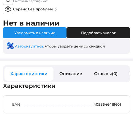
Смотреть сертификат
Сервис без проблем
Нет в наличии
Уведомить о наличии
Подобрать аналог
Авторизуйтесь
, чтобы увидеть цену со скидкой
Характеристики
Описание
Отзывы(0)
В
Характеристики
EAN
4058546418601